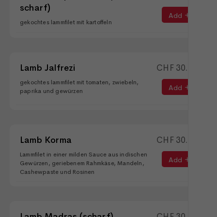
scharf)
Add
gekochtes lammfilet mit kartoffeln
Lamb Jalfrezi
CHF
30.00
gekochtes lammfilet mit tomaten, zwiebeln,
Add
paprika und gewürzen
Lamb Korma
CHF
30.50
Lammfilet in einer milden Sauce aus indischen
Add
Gewürzen, geriebenem Rahmkäse, Mandeln,
Cashewpaste und Rosinen
Lamb Madras (scharf)
CHF
30.90