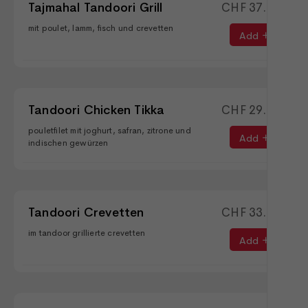
Tajmahal Tandoori Grill
CHF
37.00
mit poulet, lamm, fisch und crevetten
Add
Tandoori Chicken Tikka
CHF
29.90
pouletfilet mit joghurt, safran, zitrone und
Add
indischen gewürzen
Tandoori Crevetten
CHF
33.90
im tandoor grillierte crevetten
Add