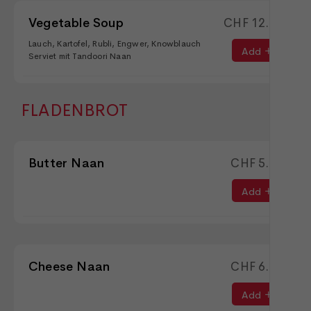
Vegetable Soup
CHF
12.90
Lauch, Kartofel, Rubli, Engwer, Knowblauch
Add
Serviet mit Tandoori Naan
FLADENBROT
Butter Naan
CHF
5.90
Add
Cheese Naan
CHF
6.50
Add