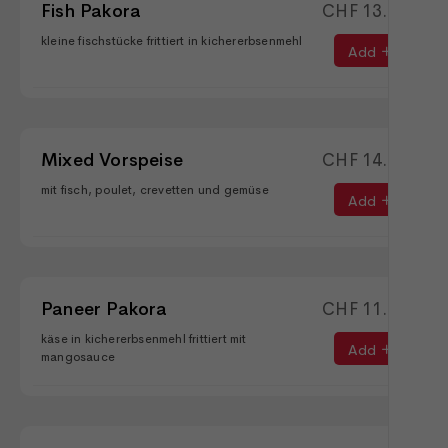
Fish Pakora
CHF
13.90
kleine fischstücke frittiert in kichererbsenmehl
Add
Mixed Vorspeise
CHF
14.90
mit fisch, poulet, crevetten und gemüse
Add
Paneer Pakora
CHF
11.90
käse in kichererbsenmehl frittiert mit
Add
mangosauce