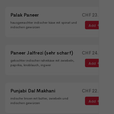
Palak Paneer
CHF
23.90
hausgemachter indischer käse mit spinat und
Add
indischen gewürzen
Paneer Jalfrezi (sehr scharf)
CHF
24.90
gekochter indischer rahmkäse mit zwiebeln,
Add
paprika, knoblauch, ingwer
Punjabi Dal Makhani
CHF
22.90
indische linsen mit butter, zwiebeln und
Add
indischen gewürzen