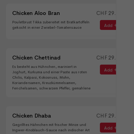
Chicken Aloo Bran
CHF
29.00
Pouletbrust Tikka zubereitet mit Bratkartoffeln
Add
gekocht in einer Zwiebel-Tomatensauce
Chicken Chettinad
CHF
29.90
Es besteht aus Hühnchen, mariniert in
Add
Joghurt, Kurkuma und einer Paste aus roten
Chilis, Kalpasi, Kokosnuss, Mohn,
Koriandersamen, Kreuzkümmelsamen,
Fenchelsamen, schwarzem Pfeffer, gemahlene
Chicken Dhaba
CHF
29.90
Gegrilltes Hähnchen mit frischer Minze und
Add
Ingwer-Knoblauch-Sauce nach indischer Art