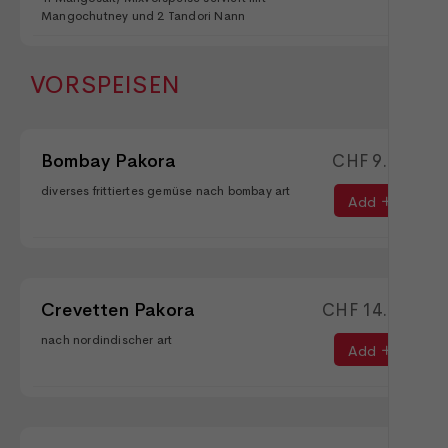
Mangochutney und 2 Tandori Nann
VORSPEISEN
Bombay Pakora
CHF
9.90
diverses frittiertes gemüse nach bombay art
Add
Crevetten Pakora
CHF
14.90
nach nordindischer art
Add