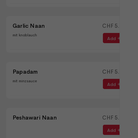
Garlic Naan
CHF
5.90
mit knoblauch
Add
Papadam
CHF
5.90
mit minzsauce
Add
Peshawari Naan
CHF
5.90
Add