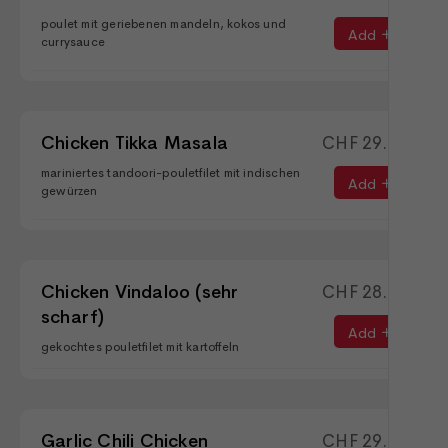
poulet mit geriebenen mandeln, kokos und
Add
currysauce
Chicken Tikka Masala
CHF
29.50
mariniertes tandoori-pouletfilet mit indischen
Add
gewürzen
Chicken Vindaloo (sehr
CHF
28.90
scharf)
Add
gekochtes pouletfilet mit kartoffeln
Garlic Chili Chicken
CHF
29.90