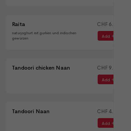
Raita
CHF
6.90
naturjoghurt mit gurken und indischen
Add
gewürzen
Tandoori chicken Naan
CHF
9.90
Add
Tandoori Naan
CHF
4.50
Add