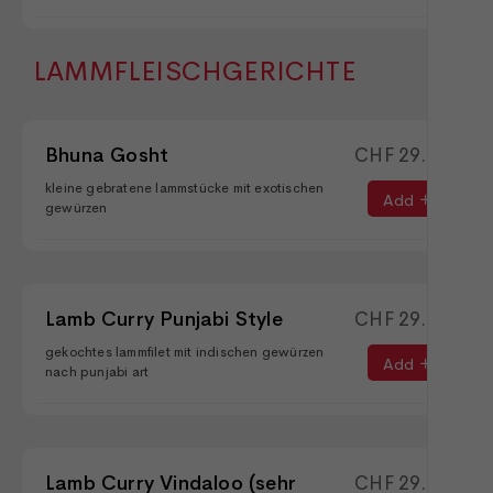
LAMMFLEISCHGERICHTE
Bhuna Gosht
CHF
29.50
kleine gebratene lammstücke mit exotischen
Add
gewürzen
Lamb Curry Punjabi Style
CHF
29.90
gekochtes lammfilet mit indischen gewürzen
Add
nach punjabi art
Lamb Curry Vindaloo (sehr
CHF
29.90