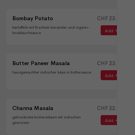
Bombay Potato
CHF
23.90
kartoffeln mit frischem koriander und ingwer-
Add
knoblauchsauce
Butter Paneer Masala
CHF
23.90
hausgemachter indischer käse in buttersauce
Add
Channa Masala
CHF
22.90
getrocknete kichererbsen mit indischen
Add
gewürzen