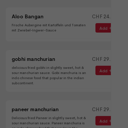
Aloo Bangan
CHF
24.90
Frische Aubergine mit Kartoffeln und Tomaten
Add
mit Zwiebel-Ingwer-Sauce
gobhi manchurian
CHF
29.90
delicious fried gobhi in slightly sweet, hot &
Add
sour manchurian sauce. Gobi manchuria is an
indo chinese food that popular in the indian
subcontinent.
paneer manchurian
CHF
29.90
Delicious fried Paneer in slightly sweet, hot &
Add
sour manchurian sauce. Paneer manchuria is