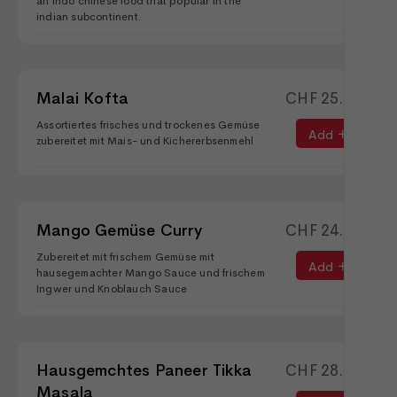
an indo chinese food that popular in the
indian subcontinent.
Malai Kofta
CHF
25.90
Assortiertes frisches und trockenes Gemüse
Add
zubereitet mit Mais- und Kichererbsenmehl
Mango Gemüse Curry
CHF
24.90
Zubereitet mit frischem Gemüse mit
Add
hausegemachter Mango Sauce und frischem
Ingwer und Knoblauch Sauce
Hausgemchtes Paneer Tikka
CHF
28.90
Masala