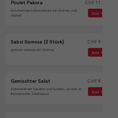
Poulet Pakora
CHF
11.90
knochenlose hühnerstücke mit chutney und
Add
joghurt
Sabzi Samosa (2 Stück)
CHF
9.90
gemüse-samosa mit chutney
Add
Gemischter Salat
CHF
9.90
Zubereitet mit Tomaten und Gurken, serviert an
Add
französischer Salatsauce