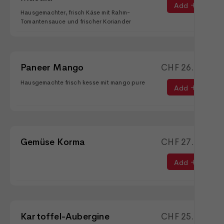
Add
Hausgemachter, frisch Käse mit Rahm-
Tomantensauce und frischer Koriander
Paneer Mango
CHF
26.90
Hausgemachte frisch kesse mit mango pure
Add
Gemüse Korma
CHF
27.90
Add
Kartoffel-Aubergine
CHF
25.90