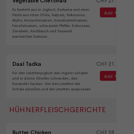
Vegetable Chettinad
CHF
27.90
Es besteht aus in Joghurt, Kurkuma und einer
Add
Paste aus roten Chilis, Kalpasi, Kokosnuss,
Mohn, Koriandersamen, Kreuzkümmelsamen,
Fenchelsamen, schwarzem Pfeffer, Erdnüssen,
Zwiebeln, Knoblauch und Sesamöl
mariniertem Gemüse.
Daal Tadka
CHF
21.90
Für den Limettenjoghurt den Ingwer schälen
Add
und in dünne Streifen schneiden, den
Koriander hacken. Von den Limetten die
Schale abreißen und die Limetten auspressen
HÜHNERFLEISCHGERICHTE
Butter Chicken
CHF
28.90