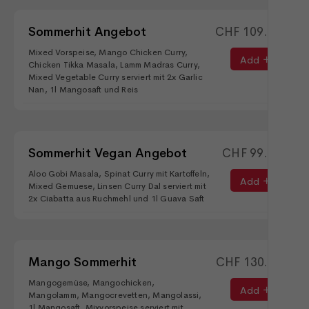
Sommerhit Angebot
CHF
109.00
Mixed Vorspeise, Mango Chicken Curry,
Add
Chicken Tikka Masala, Lamm Madras Curry,
Mixed Vegetable Curry serviert mit 2x Garlic
Nan, 1l Mangosaft und Reis
Sommerhit Vegan Angebot
CHF
99.00
Aloo Gobi Masala, Spinat Curry mit Kartoffeln,
Add
Mixed Gemuese, Linsen Curry Dal serviert mit
2x Ciabatta aus Ruchmehl und 1l Guava Saft
Mango Sommerhit
CHF
130.00
Mangogemüse, Mangochicken,
Add
Mangolamm, Mangocrevetten, Mangolassi,
1l Mangosaft, Mixvorspeise serviert mit