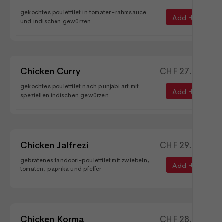
gekochtes pouletfilet in tomaten-rahmsauce
Add
und indischen gewürzen
Chicken Curry
CHF
27.50
gekochtes pouletfilet nach punjabi art mit
Add
speziellen indischen gewürzen
Chicken Jalfrezi
CHF
29.50
gebratenes tandoori-pouletfilet mit zwiebeln,
Add
tomaten, paprika und pfeffer
Chicken Korma
CHF
28.90