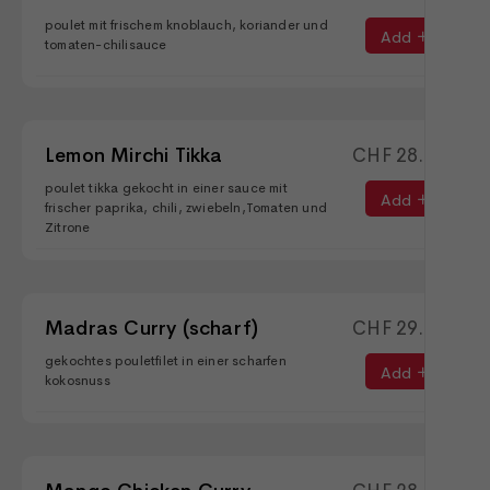
poulet mit frischem knoblauch, koriander und
Add
tomaten-chilisauce
Lemon Mirchi Tikka
CHF
28.50
poulet tikka gekocht in einer sauce mit
Add
frischer paprika, chili, zwiebeln,Tomaten und
Zitrone
Madras Curry (scharf)
CHF
29.50
gekochtes pouletfilet in einer scharfen
Add
kokosnuss