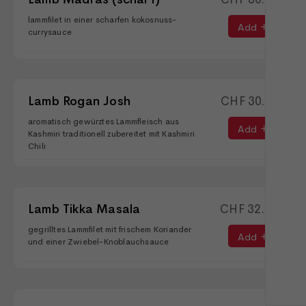
lammfilet in einer scharfen kokosnuss-
Add
currysauce
Lamb Rogan Josh
CHF
30.90
aromatisch gewürztes Lammfleisch aus
Add
Kashmiri traditionell zubereitet mit Kashmiri
Chili
Lamb Tikka Masala
CHF
32.90
gegrilltes Lammfilet mit frischem Koriander
Add
und einer Zwiebel-Knoblauchsauce