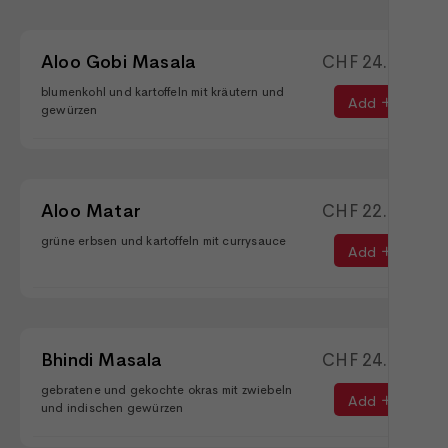
Aloo Gobi Masala
CHF
24.90
blumenkohl und kartoffeln mit kräutern und
Add
gewürzen
Aloo Matar
CHF
22.50
grüne erbsen und kartoffeln mit currysauce
Add
Bhindi Masala
CHF
24.90
gebratene und gekochte okras mit zwiebeln
Add
und indischen gewürzen