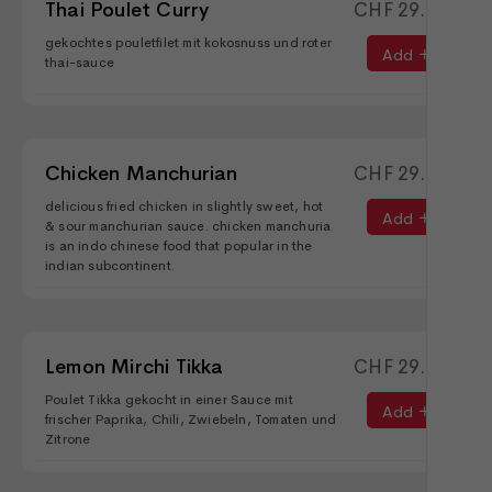
Thai Poulet Curry
CHF
29.50
gekochtes pouletfilet mit kokosnuss und roter
Add
thai-sauce
Chicken Manchurian
CHF
29.90
delicious fried chicken in slightly sweet, hot
Add
& sour manchurian sauce. chicken manchuria
is an indo chinese food that popular in the
indian subcontinent.
Lemon Mirchi Tikka
CHF
29.50
Poulet Tikka gekocht in einer Sauce mit
Add
frischer Paprika, Chili, Zwiebeln, Tomaten und
Zitrone