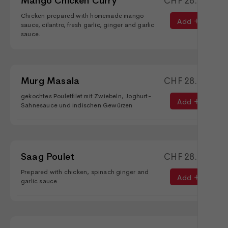
Mango Chicken Curry
CHF
28.50
Chicken prepared with homemade mango
Add
sauce, cilantro, fresh garlic, ginger and garlic
sauce.
Murg Masala
CHF
28.90
gekochtes Pouletfilet mit Zwiebeln, Joghurt-
Add
Sahnesauce und indischen Gewürzen
Saag Poulet
CHF
28.90
Prepared with chicken, spinach ginger and
Add
garlic sauce