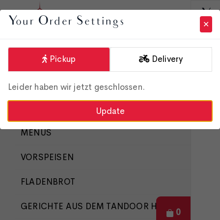
Yo
Your Order Settings
Pickup
Delivery
Order Online
Leider haben wir jetzt geschlossen.
Update
MENÜS
VORSPEISEN
FLADENBROT
GERICHTE AUS DEM TANDOOR HOLZOFEN
0