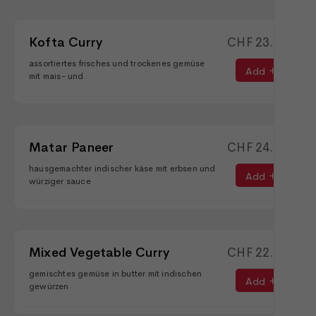
Kofta Curry
CHF
23.50
assortiertes frisches und trockenes gemüse
Add
mit mais- und
Matar Paneer
CHF
24.50
hausgemachter indischer käse mit erbsen und
Add
würziger sauce
Mixed Vegetable Curry
CHF
22.90
gemischtes gemüse in butter mit indischen
Add
gewürzen